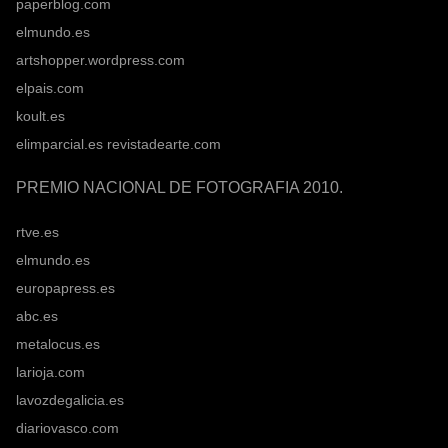
paperblog.com
elmundo.es
artshopper.wordpress.com
elpais.com
koult.es
elimparcial.es
revistadearte.com
PREMIO NACIONAL DE FOTOGRAFIA 2010.
rtve.es
elmundo.es
europapress.es
abc.es
metalocus.es
larioja.com
lavozdegalicia.es
diariovasco.com